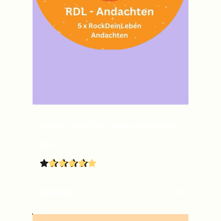
Die 5A-RockDeinLeben Andachten
25€
Kaufe hier