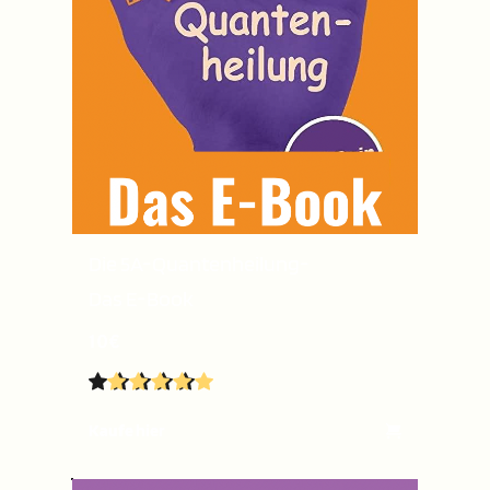
Die 5A-Quantenheilung-
Das E-Book 
10€
Kaufe hier