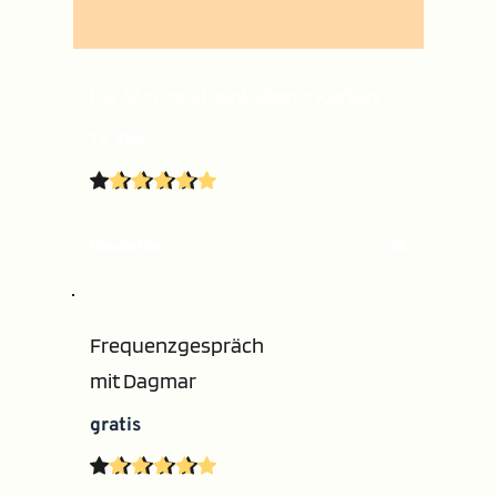
Die 5A-RockDeinLeben - Karten
15,95€
Kaufe hier
Frequenzgespräch
mit Dagmar 
gratis